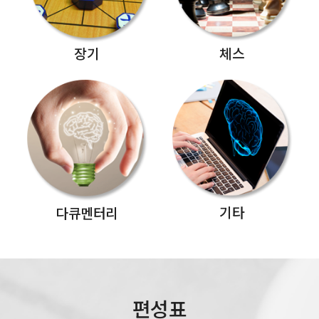
장기
체스
기타
다큐멘터리
편성표