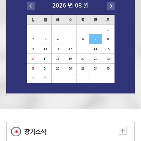
2026 년 08 월
11:30
묘수투데이 스페셜 1회
다우한우배 10회 K-장기 챔피언십 11회 [B조 32
일
월
화
수
목
금
토
12:00
강 3경기 장성주VS성우제]
1
13:30
박영완의 LEVEL-UP 실전포진 응수타진 40회 (끝)
2
3
4
5
6
7
8
국민클럽배 6회 오픈장기 최강전 37회 [결승 3회
9
10
11
12
13
14
15
14:00
전 박영완VS김동학] (끝)
16
17
18
19
20
21
22
대한홍삼건강백화점배 8회 아마국수전 9회 [8강
23
24
25
26
27
28
29
15:00
1경기 김봉겸VS김상건]
30
31
16:00
마스터 클래스 체스의 정석 9회
대한홍삼배 4회 어린이 장기왕전 15회 [3,4위 순
17:00
위결정전 권오윤VS박준우]
18:00
실전분석 AI 승부 포인트 10회
1회 신인왕전 1회 [A조 16강 1경기 김정준VS강
장기소식
19:00
아빈]