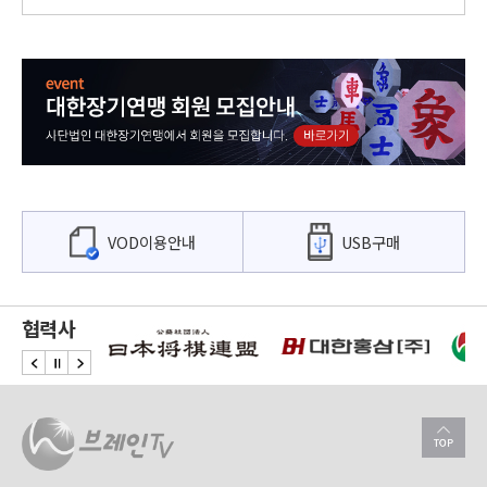
03:30
브레인TV특집 명국선 47회
04:30
브레인TV스페셜 프로의 품격 47회
VOD이용안내
USB구매
협력사