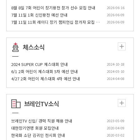
20:00
속성 포진 완전정복 20회
8월 8일 7회 어린이 장기왕전 참가 선수 모집 안내
2026-06-16
7월 11일 1회 신인왕전 예선 안내
2026-06-09
대한홍삼건강백화점배 7회 오픈장기 대항전 24
7월 11일 11회 레이디 장기 챔피언십 참가자 모집 안내
2026-06-09
20:30
회 [준결승 2경기 4회전 박대원(경남)VS황명훈
(금천)]
팝콘플랫폼배 6회 프로기전 35회 [결승전 3회전
체스소식
21:30
이점섭VS김현기] (끝)
다우한우배 10회 K-장기 챔피언십 11회 [B조 32
2024 SUPER CUP 체스대회 안내
2024-10-18
22:00
강 3경기 장성주VS성우제]
6/1 2회 어린이 체스대회 5차 예선 안내
2024-05-10
4/27 2회 어린이 체스대회 4차 예선 안내
2024-04-08
23:30
비급 포진 처방전 21회
대한홍삼건강백화점배 제7회 세계인 장기대회 1
00:30
2회 [7조 3라운드 3경기 리처드 하아스VS테시에
브레인TV소식
올리비에]
01:30
실전 대국 형세판단 114회
브레인TV 신입/ 경력 직원 채용 안내
2023-05-09
대한장기연맹 회원 모집안내
2020-04-09
02:30
브레인TV스페셜 명예의 전당 시즌3 47회
한국화 소단 김귀인 전시회 안내
2020-03-02