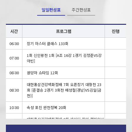
일일편성표
주간편성표
시간
프로그램
진행
06:00
장기 마스터 클래스 133회
1회 신인왕전 1회 [A조 16강 1경기 김정준VS강
07:00
아빈]
08:00
원앙마 쇼타임 12회
대한홍삼건강백화점배 7회 오픈장기 대항전 23
08:30
회 [준결승 2경기 3회전 배성철(경남)VS김일(금
천)]
10:00
속성 포진 완전정복 20회
대한홍삼건강백화점배 9회 레이디 장기 챔피언십
10:30
15회 [결승 1회전 송은미VS김영숙]