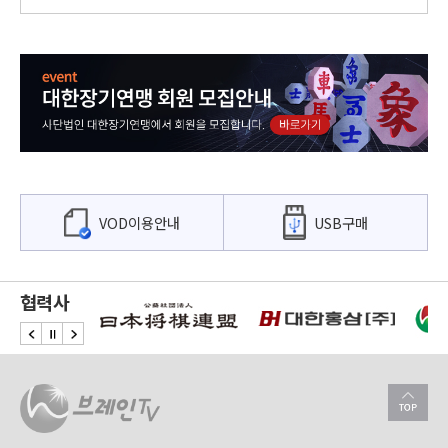
01:30
실전 대국 형세판단 117회
02:30
브레인TV스페셜 명예의 전당 시즌3 50회
03:30
브레인TV특집 명국선 50회
05:00
브레인TV스페셜 프로의 품격 50회
VOD이용안내
USB구매
협력사