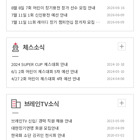
대한홍삼건강백화점배 1회 신인왕전 3회 [A조 8
8월 8일 7회 어린이 장기왕전 참가 선수 모집 안내
2026-06-16
19:00
강 제윤호VS강아빈]
7월 11일 1회 신인왕전 예선 안내
2026-06-09
7월 11일 11회 레이디 장기 챔피언십 참가자 모집 안내
2026-06-09
20:00
속성 포진 완전정복 22회
대한홍삼건강백화점배 7회 오픈장기 대항전 25
20:30
회 [3위 결정전 1회전 이강남(구로)VS정국봉(금
체스소식
천)]
다우한우배 10회 K-장기 챔피언십 14회 [B조 32
2024 SUPER CUP 체스대회 안내
2024-10-18
21:00
강 6경기 하여명VS도기용]
6/1 2회 어린이 체스대회 5차 예선 안내
2024-05-10
4/27 2회 어린이 체스대회 4차 예선 안내
2024-04-08
대한홍삼건강백화점배 5회 왕중왕전 3회 [정규리
22:00
그 1-3 박혜연VS최진호]
23:00
원앙마 쇼타임 14회
브레인TV소식
23:30
브레인TV스페셜 명사초청대국
브레인TV 신입/ 경력 직원 채용 안내
2023-05-09
대한홍삼건강백화점배 제7회 세계인 장기대회 1
00:30
대한장기연맹 회원 모집안내
2020-04-09
5회 [5조 4라운드 2경기 이시바시 준VS남상훈]
한국화 소단 김귀인 전시회 안내
2020-03-02