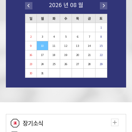
2026 년 08 월
헬리던티배 제3회 어린이 장기왕전 1회 [A조 8강
11:00
전 김인겸VS한수헌]
일
월
화
수
목
금
토
11:30
묘수투데이 스페셜 1회
1
12:00
브레인TV스페셜 명사초청대국
2
3
4
5
6
7
8
다우한우배 10회 K-장기 챔피언십 14회 [B조 32
9
10
11
12
13
14
15
13:00
강 6경기 하여명VS도기용]
16
17
18
19
20
21
22
대한홍삼건강백화점배 5회 왕중왕전 2회 [정규리
23
24
25
26
27
28
29
14:00
그 1-2 김철VS정원직]
30
31
대한홍삼건강백화점배 8회 아마국수전 12회 [8강
15:00
4경기 안상기VS권오준]
16:00
마스터 클래스 체스의 정석 9회
국민클럽배 6회 오픈장기 최강전 34회 [3-4위 순
17:00
위결정전 임대빈VS최성욱]
장기소식
18:00
PLUS 프로의 변화수 시즌2 31회