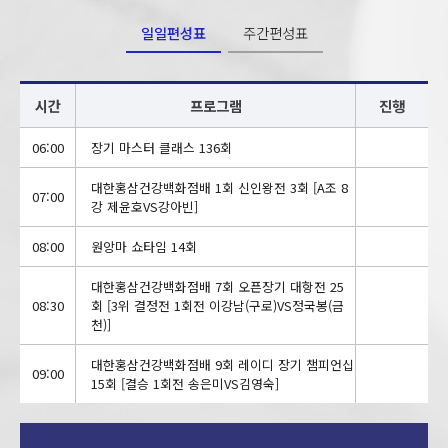
일일편성표
주간편성표
시간
프로그램
진행
06:00
장기 마스터 클래스 136회
대한홍삼건강백화점배 1회 신인왕전 3회 [A조 8
07:00
강 제윤호VS강아빈]
08:00
원앙마 쇼타임 14회
대한홍삼건강백화점배 7회 오픈장기 대항전 25
08:30
회 [3위 결정전 1회전 이강남(구로)VS정국봉(금
천)]
대한홍삼건강백화점배 9회 레이디 장기 챔피언십
09:00
15회 [결승 1회전 송은미VS김영숙]
10:00
PLUS 프로의 변화수 시즌2 31회