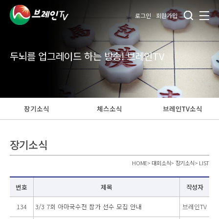
로그인
회원가입
두뇌를 업그레이드 하는 방송! 브레인TV
장기소식
체스소식
브레인TV소식
장기소식
HOME
>
대회소식
>
장기소식
>
LIST
번호
제목
작성자
134
3/3 7회 아마국수전 참가 선수 모집 안내
브레인TV