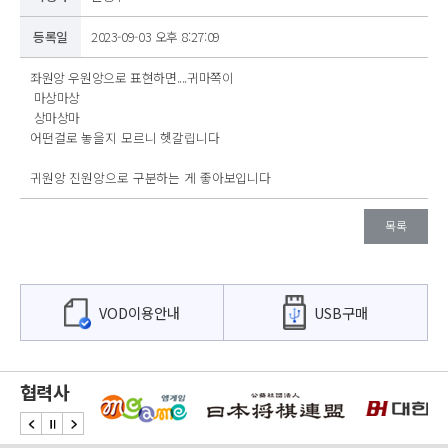
등록일
2023-09-03 오후 8:27:09
좌원앙 우원앙으로 표현하면....귀마쪽이
마상마상
상마상마
어떤걸로 놓을지 모르니 헷갈립니다
귀원앙 진원앙으로 구분하는 게 좋아보입니다
목록
VOD이용안내
USB구매
협력사