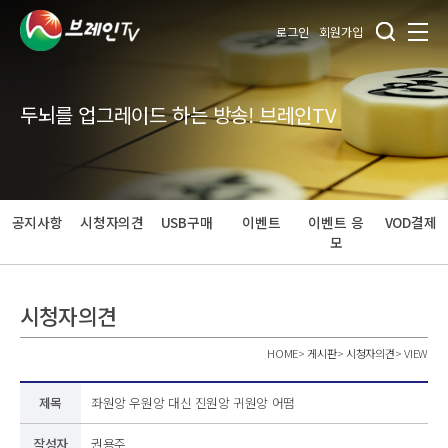
로그인
회원가입
두뇌를 업그레이드 하는 방송! 브레인TV
공지사항
시청자의견
USB구매
이벤트
이벤트 응
VOD결제
모
시청자의견
HOME
>
게시판
>
시청자의견
>
VIEW
제목
좌원앙 우원앙 대신 진원앙 귀원앙 어떰
작성자
권용주