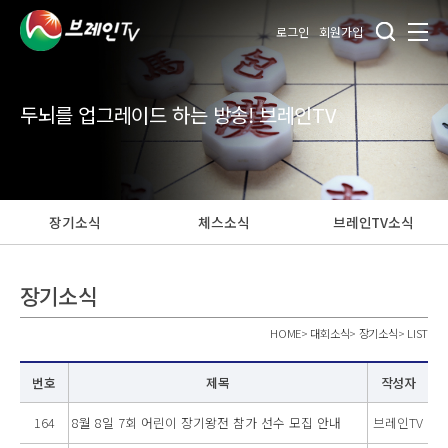
로그인
회원가입
두뇌를 업그레이드 하는 방송! 브레인TV
장기소식
체스소식
브레인TV소식
장기소식
HOME
>
대회소식
>
장기소식
>
LIST
번호
제목
작성자
164
8월 8일 7회 어린이 장기왕전 참가 선수 모집 안내
브레인TV