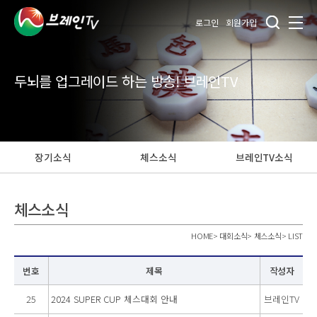
로그인
회원가입
두뇌를 업그레이드 하는 방송! 브레인TV
장기소식
체스소식
브레인TV소식
체스소식
HOME
>
대회소식
>
체스소식
>
LIST
번호
제목
작성자
25
2024 SUPER CUP 체스대회 안내
브레인TV